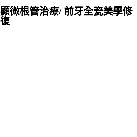
顯微根管治療/ 前牙全瓷美學修
復