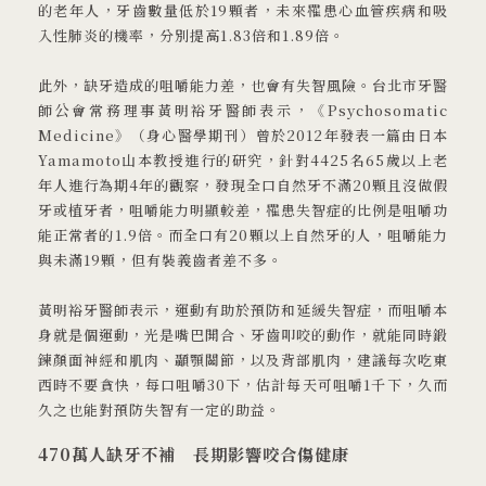
的老年人，牙齒數量低於19顆者，未來罹患心血管疾病和吸
入性肺炎的機率，分別提高1.83倍和1.89倍。
此外，缺牙造成的咀嚼能力差，也會有失智風險。台北市牙醫
師公會常務理事黃明裕牙醫師表示，《Psychosomatic
Medicine》（身心醫學期刊）曾於2012年發表一篇由日本
Yamamoto山本教授進行的研究，針對4425名65歲以上老
年人進行為期4年的觀察，發現全口自然牙不滿20顆且沒做假
牙或植牙者，咀嚼能力明顯較差，罹患失智症的比例是咀嚼功
能正常者的1.9倍。而全口有20顆以上自然牙的人，咀嚼能力
與未滿19顆，但有裝義齒者差不多。
黃明裕牙醫師表示，運動有助於預防和延緩失智症，而咀嚼本
身就是個運動，光是嘴巴開合、牙齒叩咬的動作，就能同時鍛
鍊顏面神經和肌肉、顳顎關節，以及背部肌肉，建議每次吃東
西時不要貪快，每口咀嚼30下，估計每天可咀嚼1千下，久而
久之也能對預防失智有一定的助益。
470
萬人缺牙不補 長期影響咬合傷健康