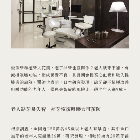
大學牙醫
02 2912 1233
做假牙和植牙太花錢，老了掉牙也沒關係？老人缺牙不補，會
減損咀嚼功能，造成營養不良，且長期會提高心血管和吸入性
肺炎的風險。醫師也表示，日本研究發現，缺牙卻不積極改善
231 新北市 新店區 北新路三段88號
咀嚼功能的老年人，罹患失智症的風險比一般老年人高9成。
老人缺牙易失智 補牙恢復咀嚼力可預防
根據調查，全國近250萬名65歲以上老人有齲齒，其中全口
無牙的老年人更超過36萬，研究發現，相較於擁有20顆牙齒