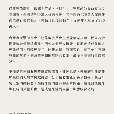
保健牙齒應從小做起！不過，根據台北市牙醫師公會口愛特攻
隊調查，全國約950萬人拔過恆牙，其中超過470萬人在拔牙
後未進行裝置假牙，或植牙的後續動作，而成年人就占了370
萬人。
台北市牙醫師公會口腔醫療委員會主委陳信光表示，民眾若於
拔牙後未做後續處理，例如裝假牙或植牙，長期會造成前後方
牙齒傾倒、對咬牙變長、咬牙崩壞、顏面歪斜，甚至會引發顳
顎關節疼痛、偏頭痛等相關症狀的發生，最後只能進行全口重
建。
不僅是恆牙缺漏應盡快就醫處置，乳牙也是。孩童的乳牙是牙
床最好的天然空間維持器，若不慎發生乳牙過早缺失，應及早
裝上空間維持器，維持牙齒間應有的正常間距，避免日後恆牙
生長時因異位萌出，造成恆牙排列異常，影響咬合功能。