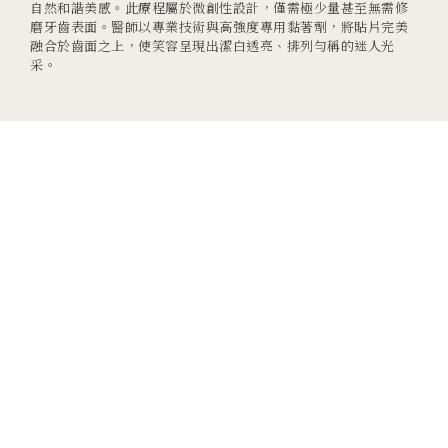
自然和諧美感。此療程屬於微創性設計，僅需極少量甚至無需修
磨牙齒表面。醫師以專業技術與高強度專用黏著劑，將貼片完美
融合於齒面之上，使笑容呈現出潔白透亮、排列勻稱的迷人光
采。
陶瓷貼片的 4 大特色優勢