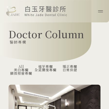
首頁
Doctor Column
關於我們
醫師專欄
最新消息
醫師專欄
All
植牙專欄
矯正專欄
美白專欄
全瓷贗復專欄
日常保健
顯微根管專欄
診療技術
案例分享
院所資訊