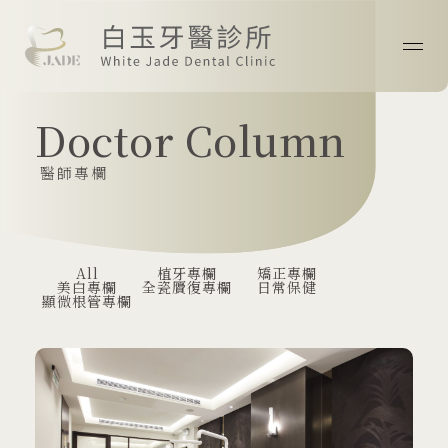
首頁
Doctor Column
關於我們
醫師專欄
最新消息
醫師專欄
All
植牙專欄
矯正專欄
美白專欄
全瓷贗復專欄
日常保健
顯微根管專欄
診療技術
案例分享
院所資訊