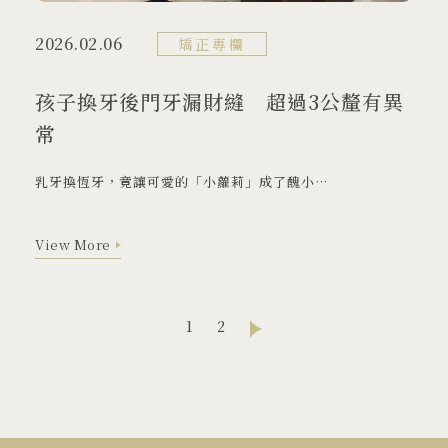
2026.02.06
矯正專欄
孩子換牙後門牙漏財縫 超過3公釐有異
常
乳牙換恆牙，竟讓可愛的「小蘿莉」成了醜小鴨，門牙開開「露財縫」？
View More
View More
1
2